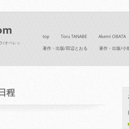
om
top
Toru TANABE
Akemi OBATA
ラ/オペレッ
著作・出版/田辺とおる
著作・出版/小
会日程