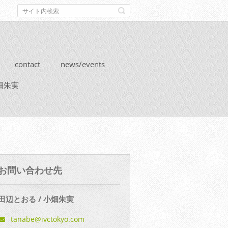
contact
news/events
畑朱実
お問い合わせ先
田辺とおる / 小畑朱実
tanabe@i
vctokyo.
com