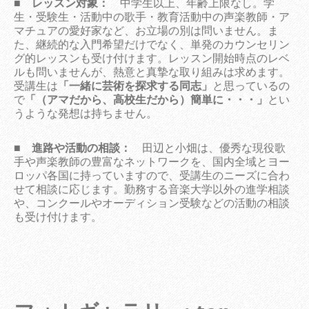
■
レッスン対象：
中学生以上、年齢上限なし。学
生・受験生・活動中の歌手・教育活動中の声楽教師・ア
マチュアの愛好家など、お立場の別は問いません。ま
た、継続的な入門希望だけでなく、単発のカウンセリン
グ的レッスンも受け付けます。レッスン開始時点のレベ
ルも問いませんが、熱意と真摯な取り組みは求めます。
受講生は
「一緒に芸術を探求する同志」
と思っているの
で
「（アマだから、高校生だから）簡単に・・・」
とい
うような発想は持ちません。
■
進路や活動の相談：
田辺と小畑は、優秀な現役歌
手や声楽教師の豊富なネットワークを、国内全域とヨー
ロッパ各国に持っていますので、受講生のニーズに合わ
せて相談に応じます。勤務する音楽大学以外の進学相談
や、コンクールやオーディション受験などの活動の相談
も受け付けます。