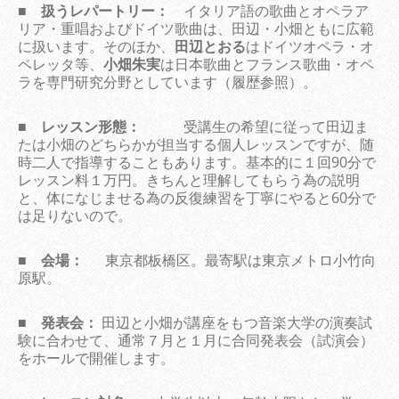
■
扱うレパートリー：
イタリア語の歌曲とオペラア
リア・重唱およびドイツ歌曲は、田辺・小畑ともに広範
に扱います。そのほか、
田辺とおる
はドイツオペラ・オ
ペレッタ等、
小畑朱実
は日本歌曲とフランス歌曲・オペ
ラを専門研究分野としています（履歴参照）。
■
レッスン形態：
受講生の希望に従って田辺ま
たは小畑のどちらかが担当する個人レッスンですが、随
時二人で指導することもあります。基本的に１回90分で
レッスン料１万円。きちんと理解してもらう為の説明
と、体になじませる為の反復練習を丁寧にやると60分で
は足りないので。
■
会場：
東京都板橋区。最寄駅は東京メトロ小竹向
原駅。
■
発表会：
田辺と小畑が講座をもつ音楽大学の演奏試
験に合わせて、通常７月と１月に合同発表会（試演会）
をホールで開催します。