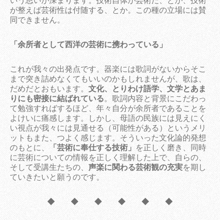
いう思いが深まります。技術自体が芸術だ、とか、技術
が整えば芸術性は付随する、とか。この種の立場には賛
同できません。
「余所者として西洋の芸術に携わっている」
これが我々の出発点です。器楽には歌詞がないからそこ
まで突き詰めなくてもいいのかもしれませんが、歌は、
だめだとおもいます。
文化、とりわけ語学、文学とあま
りにも密接に結ばれている
。歌詞内容と背景にこだわっ
て勉強すればするほど、年々自分が余所者であることを
よけいに痛感します。しかし、母語の民族には見えにく
い視点が我々には見通せる（可能性がある）というメリ
ットもまた、つよく感じます。そういった文化論的発想
のもとに、
「芸術に奉仕する技術」
を正しく磨き、同時
に芸術についての情報を正しく理解した上で、自らの、
そして受講生たちの、
声楽に関わる芸術観の充実
を期し
ていきたいと願うのです。
◆ ◆ ◆ ◆ ◆ ◆