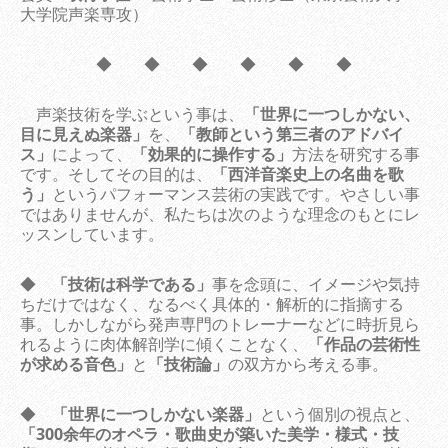
大学院声楽専攻）
◆ ◆ ◆ ◆ ◆ ◆
声楽技術を学ぶという事は、
「世界に一つしかない、
目に見えぬ楽器」
を、
「教師という第三者のアドバイ
ス」
によって、
「効果的に操作する」
方法を研究する事
です。そしてその目的は、
「西洋音楽史上の名曲を歌
う」
というパフォーマンス芸術の実践です。やさしい事
ではありませんが、私たちは次のような理念のもとにレ
ッスンしています。
◆
「技術は科学である」
事を念頭に、イメージや気持
ちだけではなく、なるべく具体的・解析的に指摘する
事。しかしながら発声専門のトレーナーなどに時折見ら
れるように肉体解剖学に傾くことなく、
「作品の芸術性
が求める音色」
と
「技術論」
の双方から考える事。
◆
「世界に一つしかない楽器」
という個別の視点と、
「300余年のオペラ・歌曲史が築いた美学・様式・技