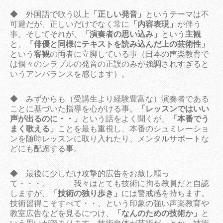
◆ 外国語で歌う以上
「正しい発音」
というテーマは不
可避だが、正しいだけでなく常に
「内容表現」
が伴う
事。そしてそれが、
「演奏者の思い込み」
という
主観
と、
「俳優と同様にテキストを読み込んだ上の芸術性」
という
客観
の両者に立脚している事（日本の声楽教育で
は個々のシラブルの発音の正誤のみが強調されすぎると
いうアンバランスを感じます）。
◆ みずからも（受講生より経験豊富な）演奏者である
ことに基づいた指導を心がける事。
「レッスンではいい
声が出るのに・・」
という話をよく聞くが、
「本番でう
まく歌える」
ことを最も重視し、本番のシュミレーショ
ンを随時レッスンに取り入れたり、メンタルサポートな
どにも配慮する事。
◆ 最後に少しだけ攻撃的広告をお赦し願っ
て・・・。 我々はとても技術に拘る教員だと自認
しますが、
「技術の独り歩き」
には警戒感を持ちます。
技術習得こそすべて・・、という印象の強い声楽教育や
教室広告などを見るにつけ、
「なんのための技術か」
と