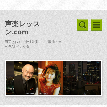
声楽レッス
ン.com
田辺とおる・小畑朱実 ～ 歌曲＆オ
ペラ/オペレッタ