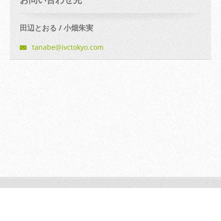
田辺とおる / 小畑朱実
tanabe@i
vctokyo.
com
© 2014 All rights reserved.| は無断で加工・転送する事を禁じま
す。
無料でホームページを作成しよう