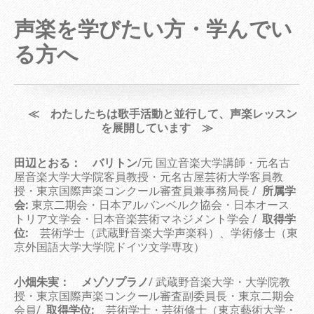
声楽を学びたい方・学んでい
る方へ
≪ わたしたちは歌手活動と並行して、声楽レッスン
を展開しています ≫
田辺とおる：
バリトン
/元 国立音楽大学講師・元名古
屋音楽大学大学院客員教授・元名古屋芸術大学客員教
授・東京国際声楽コンクール審査員兼事務局長 /
所属学
会:
東京二期会・日本アルバンベルク協会・日本オース
トリア文学会・日本音楽芸術マネジメント学会
/
取得学
位:
芸術学士（武蔵野音楽大学声楽科）、学術修士（東
京外国語大学大学院ドイツ文学専攻）
小畑朱実：
メゾソプラノ
/ 武蔵野音楽大学・大学院教
授・東京国際声楽コンクール審査副委員長・東京二期会
会員
/
取得学位:
芸術学士・芸術修士（東京藝術大学・