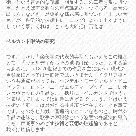
術」
という普遍的な視点。相反するこの二者を常に持つ
事。たとえば声楽教育の重点課題の一つである「高音の
出し方」なども、歴史的な様式感に基づいた「正しい音
色」が、科学的な技術トレーニングによって出るように
していく事。それは、とても大雑把に言えば
ベルカント唱法の研究
です。しかし声楽美学の代表的典型ともいえるこの概念
とて、「ヴェルディからその破壊は始まった」とする論
もある程、（18-20世紀までの作品を主に扱う）現代の
声楽家にとっては一筋縄ではいきません。イタリア語と
いう共通点があっても、ヘンデル・モーツァルト・ドニ
ゼッティ・ロッシーニ・ヴェルディ・プッチーニ・レオ
ンカヴァッロの作品を、一括りに「ベルカントで歌う」
と表現してしまっては乱暴に過ぎるでしょう。とはいえ
技術の「肝」には歴然たる共通項が存在することも事実
です。そのさじ加減、普遍的でピュアなものと、時代や
作品の趣味と、歌手の表現欲という恣意の弁証法的融合
こそ、声楽家のめざす
技術と芸術の理想論
であると、
我々は確信します。